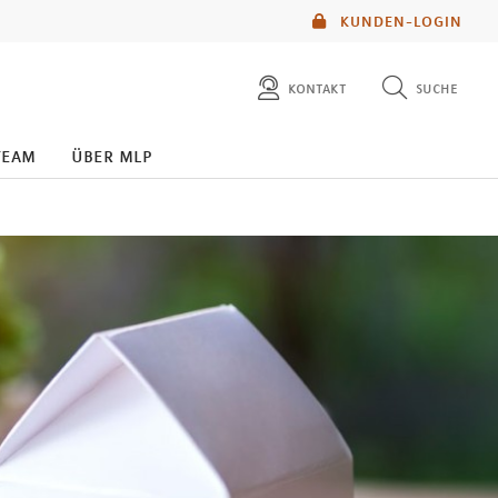
KUNDEN-LOGIN
kontakt
suche
diese website durchsuchen
team
über mlp
mlp berater finden