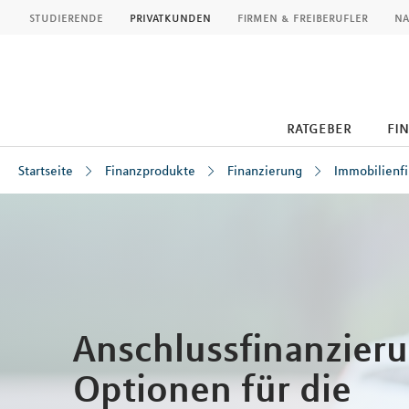
MLP
studierende
privatkunden
firmen & freiberufler
na
ratgeber
fi
Startseite
Finanzprodukte
Finanzierung
Immobilienf
Inhalt
Anschlussfinanzieru
Optionen für die