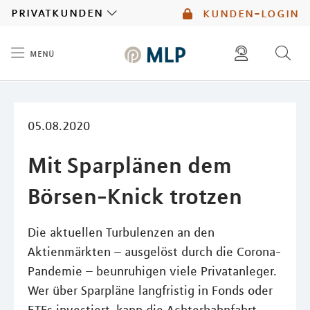
MLP
privatkunden
kunden-login
menü
Inhalt
diese website durchsuchen
mlp berater finden
05.08.2020
Mit Sparplänen dem
Börsen-Knick trotzen
Die aktuellen Turbulenzen an den
Aktienmärkten – ausgelöst durch die Corona-
Pandemie – beunruhigen viele Privatanleger.
Wer über Sparpläne langfristig in Fonds oder