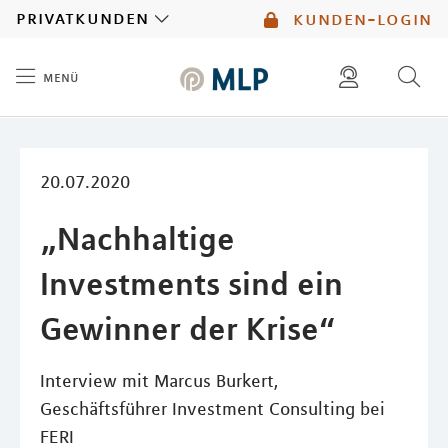
MLP
privatkunden
kunden-login
menü
Inhalt
diese website durchsuchen
mlp berater finden
20.07.2020
„Nachhaltige
Investments sind ein
Gewinner der Krise“
Interview mit Marcus Burkert,
Geschäftsführer Investment Consulting bei
FERI