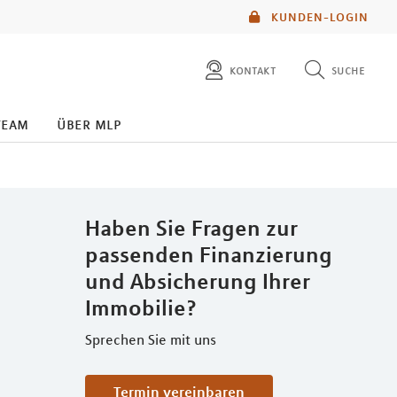
KUNDEN-LOGIN
kontakt
suche
diese website durchsuchen
team
über mlp
mlp berater finden
Haben Sie Fragen zur
passenden Finanzierung
und Absicherung Ihrer
Immobilie?
Sprechen Sie mit uns
Termin vereinbaren