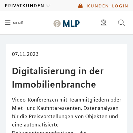
MLP
privatkunden
kunden-login
menü
Inhalt
diese website durchsuchen
mlp berater finden
07.11.2023
Digitalisierung in der
Immobilienbranche
Video-Konferenzen mit Teammitgliedern oder
Miet- und Kaufinteressenten, Datenanalysen
für die Preisvorstellungen von Objekten und
eine automatisierte