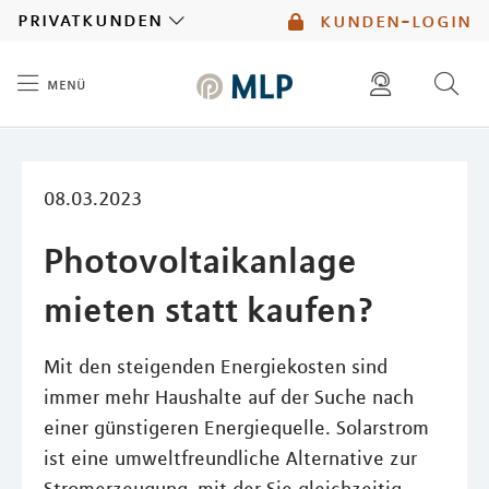
MLP
privatkunden
kunden-login
menü
Inhalt
diese website durchsuchen
mlp berater finden
08.03.2023
Photovoltaikanlage
mieten statt kaufen?
Mit den steigenden Energiekosten sind
immer mehr Haushalte auf der Suche nach
einer günstigeren Energiequelle. Solarstrom
ist eine umweltfreundliche Alternative zur